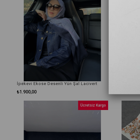
İpekevi Ekose Desenli Yün Şal Lacivert
İpekevi Eko
₺1.900,00
₺1.900,00
Ücretsiz Kargo