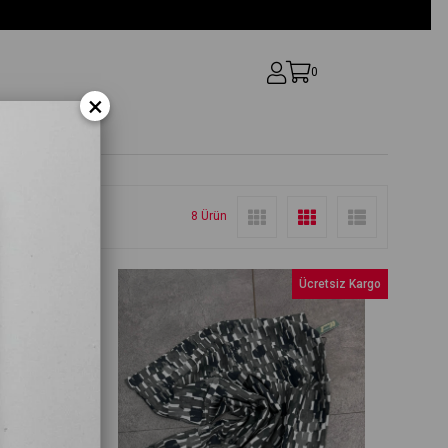
0
×
8 Ürün
retsiz Kargo
Ücretsiz Kargo