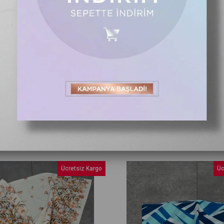
se Desenli Yün Şal Mavi
İpekevi Mozaik Benek Pamuk Şal
₺1.300,00
Ücretsiz Kargo
Üc