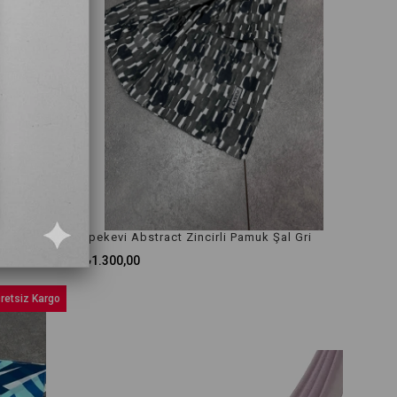
 Bej
İpekevi Abstract Zincirli Pamuk Şal Gri
₺1.300,00
retsiz Kargo