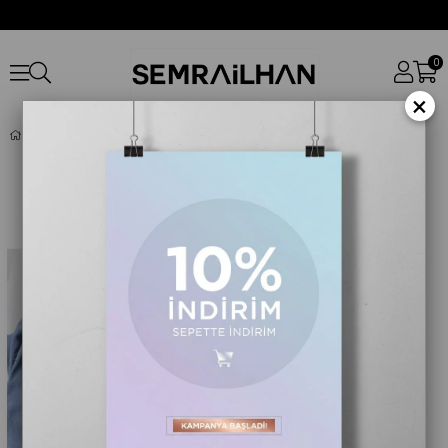
0
×
Pantolon