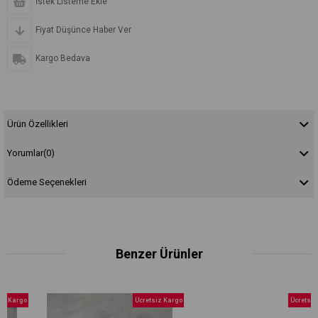
İstek Listeme Ekle
Fiyat Düşünce Haber Ver
Kargo Bedava
Ürün Özellikleri
Yorumlar
(0)
Ödeme Seçenekleri
Benzer Ürünler
argo
Ücretsiz Kargo
Ücretsiz Kar