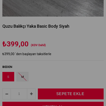
Quzu Balıkçı Yaka Basic Body Siyah
₺399,00
(KDV Dahil)
₺399,00
`den başlayan taksitlerle
BEDEN
S
M