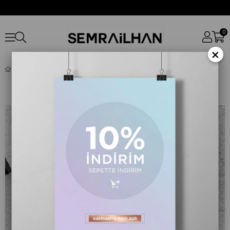
0
×
QUZU BALIKÇI YAKA BASIC BODY SIYAH